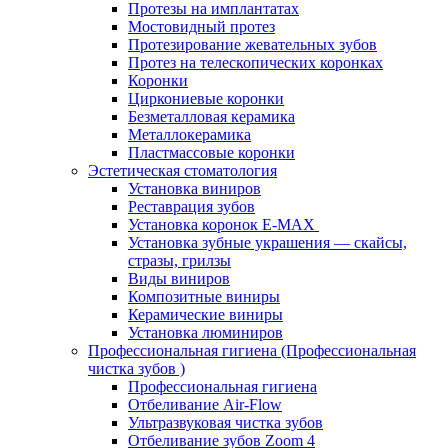
Протезы на имплантатах
Мостовидный протез
Протезирование жевательных зубов
Протез на телескопических коронках
Коронки
Циркониевые коронки
Безметалловая керамика
Металлокерамика
Пластмассовые коронки
Эстетическая стоматология
Установка виниров
Реставрация зубов
Установка коронок E-MAX
Установка зубные украшения — скайсы,
стразы, грилзы
Виды виниров
Композитные виниры
Керамические виниры
Установка люминиров
Профессиональная гигиена (Профессиональная
чистка зубов )
Профессиональная гигиена
Отбеливание Air-Flow
Ультразвуковая чистка зубов
Отбеливание зубов Zoom 4