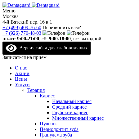
Меню
Москва
4-й Вятский пер. 16 к.1
+7 (499) 409-76-60
Перезвонить вам?
+7 (926) 770-48-03
пн-пт:
9:00-21:00
, сб:
9:00-18:00
, вс: выходной
Версия сайта для слабовидящих
Записаться на приём
О нас
Акции
Цены
Услуги
Терапия
Кариес
Начальный кариес
Средний кариес
Глубокий кариес
Множественный кариес
Пульпит
Периодонтит зуба
Гранулема зуба