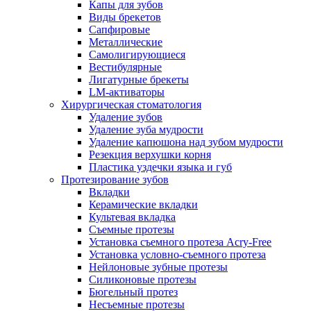
Капы для зубов
Виды брекетов
Сапфировые
Металлические
Самолигирующиеся
Вестибулярные
Лигатурные брекеты
LM-активаторы
Хирургическая стоматология
Удаление зубов
Удаление зуба мудрости
Удаление капюшона над зубом мудрости
Резекция верхушки корня
Пластика уздечки языка и губ
Протезирование зубов
Вкладки
Керамические вкладки
Культевая вкладка
Съемные протезы
Установка съемного протеза Acry-Free
Установка условно-съемного протеза
Нейлоновые зубные протезы
Силиконовые протезы
Бюгельный протез
Несъемные протезы