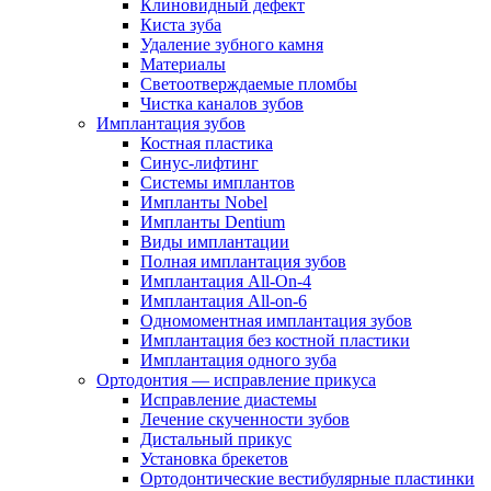
Клиновидный дефект
Киста зуба
Удаление зубного камня
Материалы
Светоотверждаемые пломбы
Чистка каналов зубов
Имплантация зубов
Костная пластика
Синус-лифтинг
Системы имплантов
Импланты Nobel
Импланты Dentium
Виды имплантации
Полная имплантация зубов
Имплантация All-On-4
Имплантация All-on-6
Одномоментная имплантация зубов
Имплантация без костной пластики
Имплантация одного зуба
Ортодонтия — исправление прикуса
Исправление диастемы
Лечение скученности зубов
Дистальный прикус
Установка брекетов
Ортодонтические вестибулярные пластинки