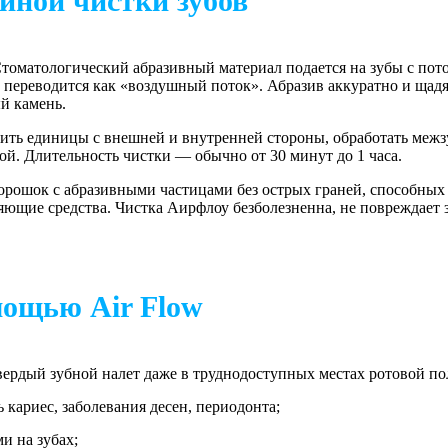
йной чистки зубов
Стоматологический абразивный материал подается на зубы с пот
 переводится как «воздушный поток». Абразив аккуратно и щадя
й камень.
тить единицы с внешней и внутренней стороны, обработать меж
й. Длительность чистки — обычно от 30 минут до 1 часа.
орошок с абразивными частицами без острых граней, способных 
ющие средства. Чистка Аирфлоу безболезненна, не повреждает 
мощью Air Flow
вердый зубной налет даже в труднодоступных местах ротовой по
 кариес, заболевания десен, периодонта;
и на зубах;