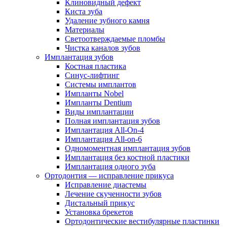
Клиновидный дефект
Киста зуба
Удаление зубного камня
Материалы
Светоотверждаемые пломбы
Чистка каналов зубов
Имплантация зубов
Костная пластика
Синус-лифтинг
Системы имплантов
Импланты Nobel
Импланты Dentium
Виды имплантации
Полная имплантация зубов
Имплантация All-On-4
Имплантация All-on-6
Одномоментная имплантация зубов
Имплантация без костной пластики
Имплантация одного зуба
Ортодонтия — исправление прикуса
Исправление диастемы
Лечение скученности зубов
Дистальный прикус
Установка брекетов
Ортодонтические вестибулярные пластинки