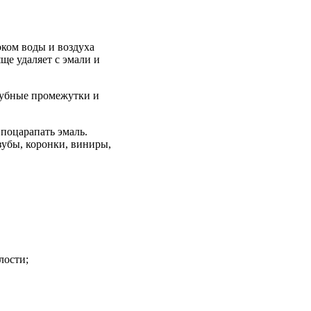
оком воды и воздуха
ще удаляет с эмали и
зубные промежутки и
поцарапать эмаль.
зубы, коронки, виниры,
лости;