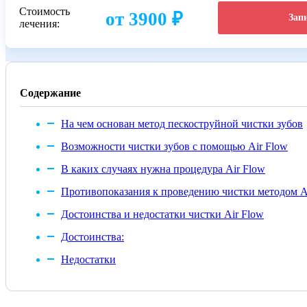
Стоимость
от 3900 ₽
Зап
лечения:
Содержание
На чем основан метод пескоструйной чистки зубов
Возможности чистки зубов с помощью Air Flow
В каких случаях нужна процедура Air Flow
Противопоказания к проведению чистки методом A
Достоинства и недостатки чистки Air Flow
Достоинства:
Недостатки