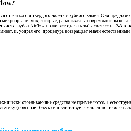
Flow?
ся от мягкого и твердого налета и зубного камня. Она предназн
ля микроорганизмов, которые, размножаясь, повреждают эмаль и
истка зубов Airflow позволяет сделать зубы светлее на 2-3 тона
емнеет, и, убирая его, процедура возвращает эмали естественный 
 технически отбеливающие средства не применяются. Пескоструйн
эстетику (повышает блеск) и препятствует скоплению нового нале