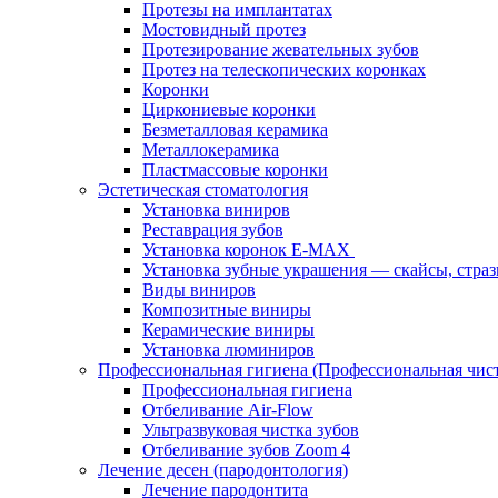
Протезы на имплантатах
Мостовидный протез
Протезирование жевательных зубов
Протез на телескопических коронках
Коронки
Циркониевые коронки
Безметалловая керамика
Металлокерамика
Пластмассовые коронки
Эстетическая стоматология
Установка виниров
Реставрация зубов
Установка коронок E-MAX
Установка зубные украшения — скайсы, страз
Виды виниров
Композитные виниры
Керамические виниры
Установка люминиров
Профессиональная гигиена (Профессиональная чист
Профессиональная гигиена
Отбеливание Air-Flow
Ультразвуковая чистка зубов
Отбеливание зубов Zoom 4
Лечение десен (пародонтология)
Лечение пародонтита