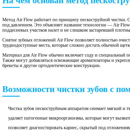
На чем основан метод пескостру
Метод Air Flow работает по принципу пескоструйной чистки. 
под давлением. Это объясняет название технологии — Air Flow
поддесневых участков налет и не слишком застаревший плотны
Снятие зубных отложений Air Flow позволяет полностью очис
труднодоступные места, которые сложно достать обычной щетко
Материал для Air Flow обычно включает соду и специальный п
Также могут добавляться освежающие ароматизаторы и укрепля
брекеты и другие ортодонтические конструкции.
Возможности чистки зубов с по
Чистка зубов пескоструйным аппаратом снимает мягкий и т
удаляет патогенные микроорганизмы, которые могут вызвать
позволяет диагностировать кариес, скрытый под отложениям