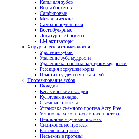
Капы для зубов
Виды брекетов
Сапфировые
Металлические
Самолигирующиеся
Вестибулярные
Лигатурные брекеты
LM-активаторы
Хирургическая стоматология
Удаление зубов
Удаление зуба мудрости
Удаление капюшона над зубом мудрости
Резекция верхушки корня
Пластика уздечки языка и губ
Протезирование зубов
Вкладки
Керамические вкладки
Культевая вкладка
Съемные протезы
Установка съемного протеза Acry-Free
Установка условно-съемного протеза
Нейлоновые зубные протезы
Силиконовые протезы
Бюгельный протез
Несъемные протезы