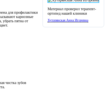
Материал проверил терапевт-
ачена для профилактики
ортопед нашей клиники
 вызывают кариозные
Хуторянская Анна Игоревна
, убрать пятна от
цвет.
ая чистка зубов
та.