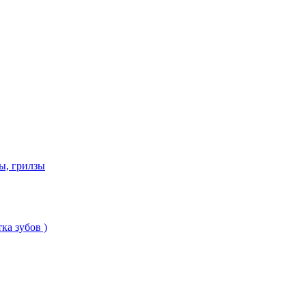
ы, грилзы
ка зубов )