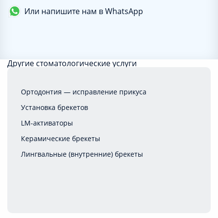
Или напишите нам в WhatsApp
Другие стоматологические услуги
Ваша заявка принята!
Ортодонтия — исправление прикуса
Установка брекетов
LM-активаторы
Керамические брекеты
Лингвальные (внутренние) брекеты
Металлические брекеты
Самолигирующиеся брекеты
Сапфировые брекеты
Ортодонтические вестибулярные пластинки